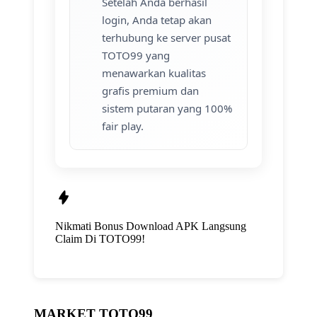
Setelah Anda berhasil
login, Anda tetap akan
terhubung ke server pusat
TOTO99 yang
menawarkan kualitas
grafis premium dan
sistem putaran yang 100%
fair play.
Nikmati
Bonus Download APK
Langsung
Claim Di
TOTO99!
MARKET TOTO99