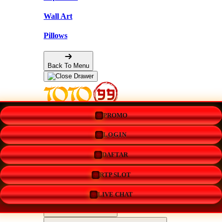
Wall Art
Pillows
Back To Menu
PROMO
Shop Designs
Discover a classic design or new favorite artist
LOGIN
DAFTAR
RTP SLOT
Apparel
LIVE CHAT
Shop for Adults & Kids