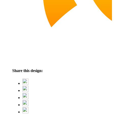
Share this design: