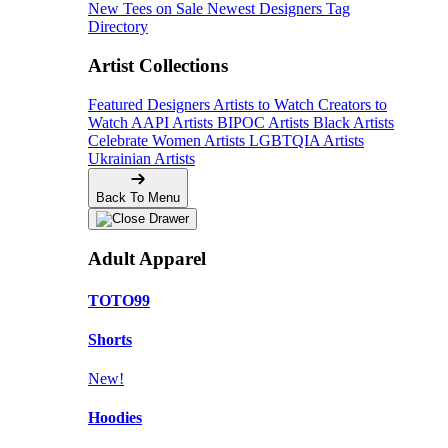
New Tees on Sale
Newest Designers
Tag
Directory
Artist Collections
Featured Designers
Artists to Watch
Creators to
Watch
AAPI Artists
BIPOC Artists
Black Artists
Celebrate Women Artists
LGBTQIA Artists
Ukrainian Artists
Back To Menu
Adult Apparel
TOTO99
Shorts
New!
Hoodies