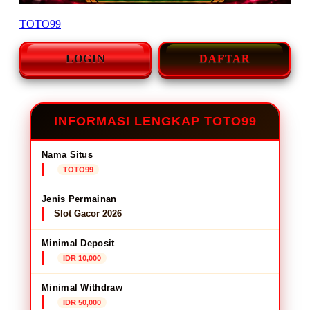
TOTO99
LOGIN
DAFTAR
INFORMASI LENGKAP TOTO99
Nama Situs
TOTO99
Jenis Permainan
Slot Gacor 2026
Minimal Deposit
IDR 10,000
Minimal Withdraw
IDR 50,000