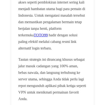
akses seperti pemblokiran internet sering kali
menjadi hambatan utama bagi para pemain di
Indonesia. Untuk mengatasi masalah tersebut
dan memastikan pengalaman bermain tetap
berjalan tanpa henti, platform
terkemuka
TOTO99
hadir dengan solusi
paling efektif melalui cabang resmi link
alternatif login terbaru.
Tautan strategis ini dirancang khusus sebagai
jalur masuk cadangan yang 100% aman,
bebas nawala, dan langsung terhubung ke
server utama, sehingga Anda tidak perlu lagi
repot mengunduh aplikasi pihak ketiga seperti
VPN untuk menikmati permainan favorit
Anda.