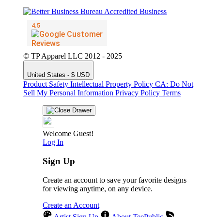
© TP Apparel LLC 2012 - 2025
United States - $ USD
Product Safety
Intellectual Property Policy
CA: Do Not
Sell My Personal Information
Privacy Policy
Terms
Welcome Guest!
Log In
Sign Up
Create an account to save your favorite designs
for viewing anytime, on any device.
Create an Account
Artist Sign Up
About TeePublic