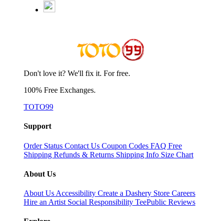
Don't love it? We'll fix it. For free.
100% Free Exchanges.
TOTO99
Support
Order Status
Contact Us
Coupon Codes
FAQ
Free
Shipping
Refunds & Returns
Shipping Info
Size Chart
About Us
About Us
Accessibility
Create a Dashery Store
Careers
Hire an Artist
Social Responsibility
TeePublic Reviews