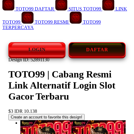
TOTO99 DAFTAR
SITUS TOTO99
LINK
TOTO99
TOTO99 RESMI
TOTO99
TERPERCAYA
LOGIN
DAFTAR
Design ID: 52891130
TOTO99 | Cabang Resmi
Link Alternatif Login Slot
Gacor Terbaru
$3
IDR 10.138
Create an account to favorite this design!