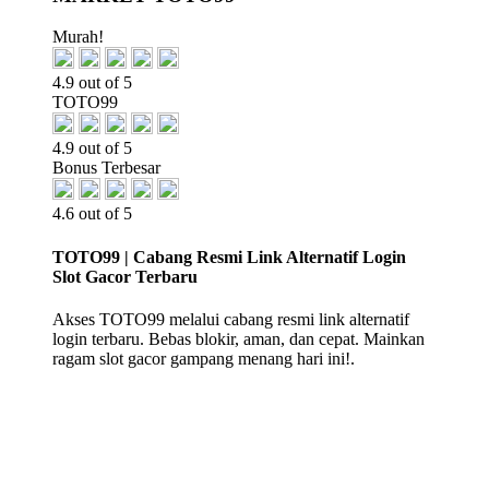
Murah!
4.9 out of 5
TOTO99
4.9 out of 5
Bonus Terbesar
4.6 out of 5
TOTO99 | Cabang Resmi Link Alternatif Login
Slot Gacor Terbaru
Akses TOTO99 melalui cabang resmi link alternatif
login terbaru. Bebas blokir, aman, dan cepat. Mainkan
ragam slot gacor gampang menang hari ini!.