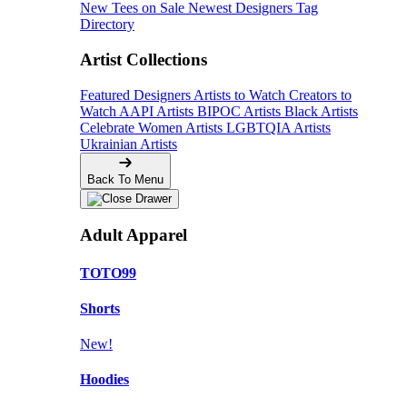
New Tees on Sale
Newest Designers
Tag
Directory
Artist Collections
Featured Designers
Artists to Watch
Creators to
Watch
AAPI Artists
BIPOC Artists
Black Artists
Celebrate Women Artists
LGBTQIA Artists
Ukrainian Artists
Back To Menu
Adult Apparel
TOTO99
Shorts
New!
Hoodies