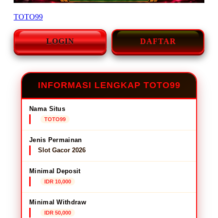
TOTO99
LOGIN
DAFTAR
INFORMASI LENGKAP TOTO99
Nama Situs
TOTO99
Jenis Permainan
Slot Gacor 2026
Minimal Deposit
IDR 10,000
Minimal Withdraw
IDR 50,000