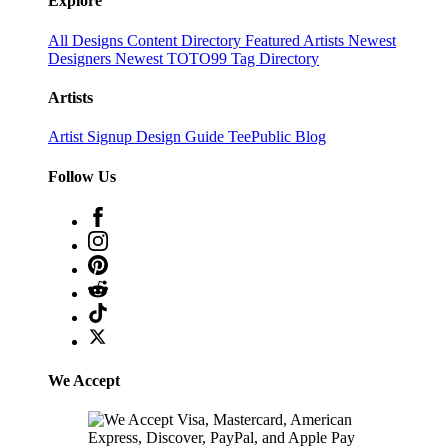
Explore
All Designs
Content Directory
Featured Artists
Newest
Designers
Newest TOTO99
Tag Directory
Artists
Artist Signup
Design Guide
TeePublic Blog
Follow Us
We Accept