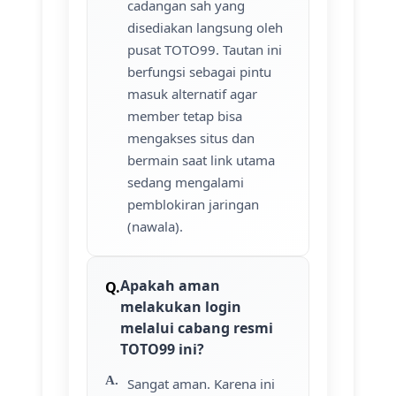
cadangan sah yang
disediakan langsung oleh
pusat TOTO99. Tautan ini
berfungsi sebagai pintu
masuk alternatif agar
member tetap bisa
mengakses situs dan
bermain saat link utama
sedang mengalami
pemblokiran jaringan
(nawala).
Apakah aman
melakukan login
melalui cabang resmi
TOTO99 ini?
Sangat aman. Karena ini