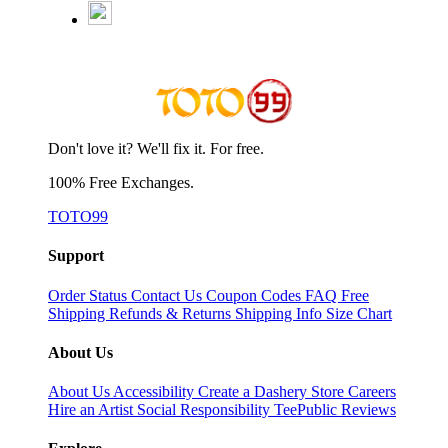
Don't love it? We'll fix it. For free.
100% Free Exchanges.
TOTO99
Support
Order Status
Contact Us
Coupon Codes
FAQ
Free
Shipping
Refunds & Returns
Shipping Info
Size Chart
About Us
About Us
Accessibility
Create a Dashery Store
Careers
Hire an Artist
Social Responsibility
TeePublic Reviews