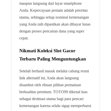
maupun langsung dari layar smartphone
Anda. Kepercayaan pemain adalah prioritas
utama, sehingga setiap nominal kemenangan
yang Anda raih dipastikan akan dibayar lunas
dengan proses pencairan dana yang super
cepat.
Nikmati Koleksi Slot Gacor
Terbaru Paling Menguntungkan
Setelah berhasil masuk melalui cabang resmi
link alternatif ini, Anda akan langsung
disambut oleh ribuan pilihan permainan
berkualitas premium. TOTO99 dikenal luas
sebagai destinasi utama bagi para pencari
kemenangan karena selalu sigap memperbarui