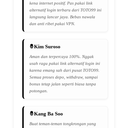
kena internet positif. Pas pakai link
alternatif login terbaru dari TOTO99 ini
langsung lancar jaya. Bebas nawala
dan anti ribet pakai VPN.
Kim Suroso
Aman dan terpercaya 100%. Nggak
usah ragu pakai link alternatif login ini
karena emang sah dari pusat TOTO99.
Semua proses depo, withdraw, sampai
bonus tetap jalan seperti biasa tanpa
potongan.
Kang Ba Soo
Buat teman-teman tongkrongan yang