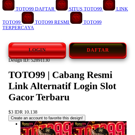
TOTO99 DAFTAR
SITUS TOTO99
LINK
TOTO99
TOTO99 RESMI
TOTO99
TERPERCAYA
LOGIN
DAFTAR
Design ID: 52891130
TOTO99 | Cabang Resmi
Link Alternatif Login Slot
Gacor Terbaru
$3
IDR 10.138
Create an account to favorite this design!