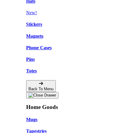
Hats
New!
Stickers
Magnets
Phone Cases
Pins
Totes
Back To Menu
Home Goods
Mugs
Tapestries