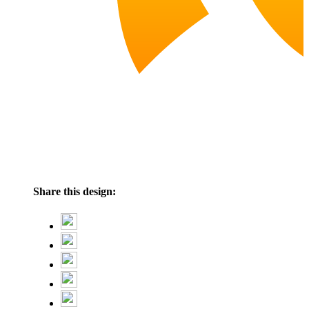
Share this design: