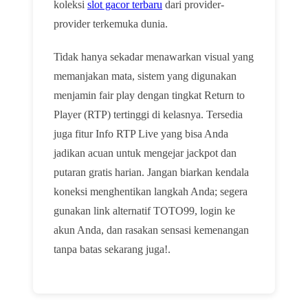
koleksi
slot gacor terbaru
dari provider-
provider terkemuka dunia.
Tidak hanya sekadar menawarkan visual yang
memanjakan mata, sistem yang digunakan
menjamin fair play dengan tingkat Return to
Player (RTP) tertinggi di kelasnya. Tersedia
juga fitur Info RTP Live yang bisa Anda
jadikan acuan untuk mengejar jackpot dan
putaran gratis harian. Jangan biarkan kendala
koneksi menghentikan langkah Anda; segera
gunakan link alternatif TOTO99, login ke
akun Anda, dan rasakan sensasi kemenangan
tanpa batas sekarang juga!.