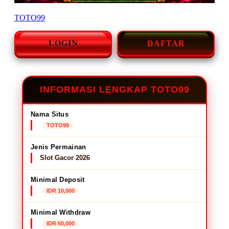
TOTO99
LOGIN
DAFTAR
INFORMASI LENGKAP TOTO99
Nama Situs
TOTO99
Jenis Permainan
Slot Gacor 2026
Minimal Deposit
IDR 10,000
Minimal Withdraw
IDR 50,000