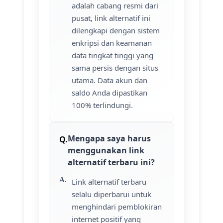
adalah cabang resmi dari
pusat, link alternatif ini
dilengkapi dengan sistem
enkripsi dan keamanan
data tingkat tinggi yang
sama persis dengan situs
utama. Data akun dan
saldo Anda dipastikan
100% terlindungi.
Mengapa saya harus
menggunakan link
alternatif terbaru ini?
Link alternatif terbaru
selalu diperbarui untuk
menghindari pemblokiran
internet positif yang