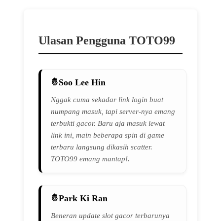
Ulasan Pengguna TOTO99
Soo Lee Hin
Nggak cuma sekadar link login buat
numpang masuk, tapi server-nya emang
terbukti gacor. Baru aja masuk lewat
link ini, main beberapa spin di game
terbaru langsung dikasih scatter.
TOTO99 emang mantap!.
Park Ki Ran
Beneran update slot gacor terbarunya