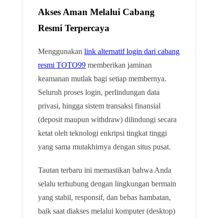
Akses Aman Melalui Cabang
Resmi Terpercaya
Menggunakan
link alternatif login dari cabang
resmi TOTO99
memberikan jaminan
keamanan mutlak bagi setiap membernya.
Seluruh proses login, perlindungan data
privasi, hingga sistem transaksi finansial
(deposit maupun withdraw) dilindungi secara
ketat oleh teknologi enkripsi tingkat tinggi
yang sama mutakhirnya dengan situs pusat.
Tautan terbaru ini memastikan bahwa Anda
selalu terhubung dengan lingkungan bermain
yang stabil, responsif, dan bebas hambatan,
baik saat diakses melalui komputer (desktop)