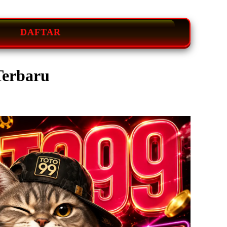
DAFTAR
Terbaru