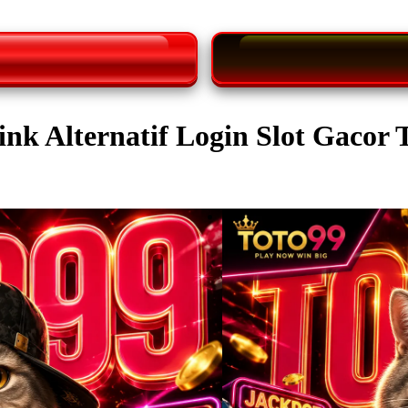
k Alternatif Login Slot Gacor 