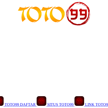
TOTO99 DAFTAR
SITUS TOTO99
LINK TOTO9