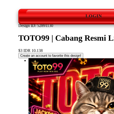
LOGIN
Design ID: 52891130
TOTO99 | Cabang Resmi Lin
$3
IDR 10.138
Create an account to favorite this design!