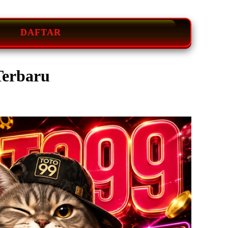
DAFTAR
Terbaru