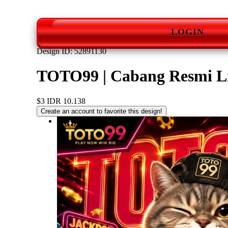
LOGIN
Design ID: 52891130
TOTO99 | Cabang Resmi Lin
$3
IDR 10.138
Create an account to favorite this design!