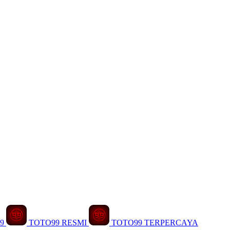
9
TOTO99 RESMI
TOTO99 TERPERCAYA