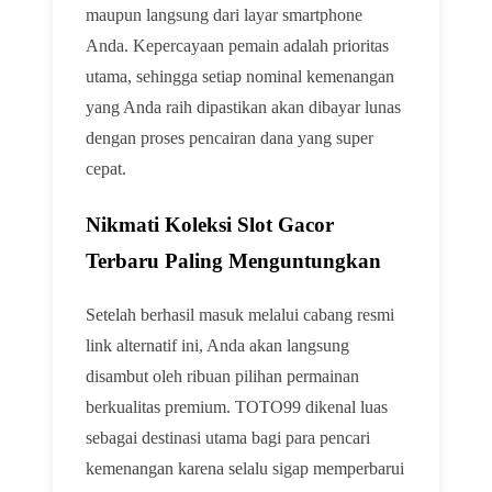
maupun langsung dari layar smartphone
Anda. Kepercayaan pemain adalah prioritas
utama, sehingga setiap nominal kemenangan
yang Anda raih dipastikan akan dibayar lunas
dengan proses pencairan dana yang super
cepat.
Nikmati Koleksi Slot Gacor
Terbaru Paling Menguntungkan
Setelah berhasil masuk melalui cabang resmi
link alternatif ini, Anda akan langsung
disambut oleh ribuan pilihan permainan
berkualitas premium. TOTO99 dikenal luas
sebagai destinasi utama bagi para pencari
kemenangan karena selalu sigap memperbarui