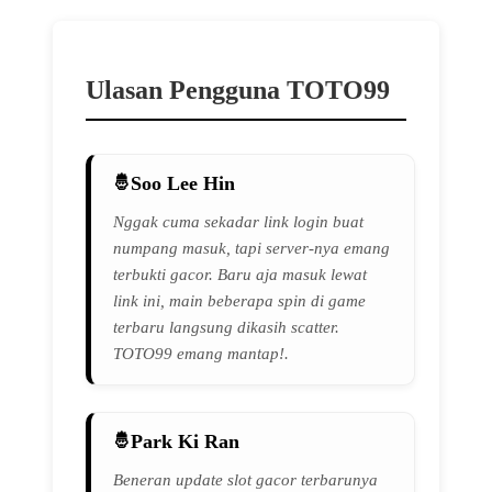
Ulasan Pengguna TOTO99
Soo Lee Hin
Nggak cuma sekadar link login buat
numpang masuk, tapi server-nya emang
terbukti gacor. Baru aja masuk lewat
link ini, main beberapa spin di game
terbaru langsung dikasih scatter.
TOTO99 emang mantap!.
Park Ki Ran
Beneran update slot gacor terbarunya