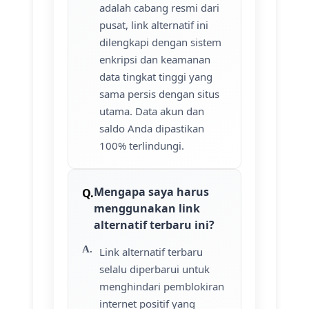
adalah cabang resmi dari
pusat, link alternatif ini
dilengkapi dengan sistem
enkripsi dan keamanan
data tingkat tinggi yang
sama persis dengan situs
utama. Data akun dan
saldo Anda dipastikan
100% terlindungi.
Mengapa saya harus
menggunakan link
alternatif terbaru ini?
Link alternatif terbaru
selalu diperbarui untuk
menghindari pemblokiran
internet positif yang