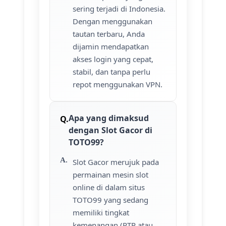
sering terjadi di Indonesia.
Dengan menggunakan
tautan terbaru, Anda
dijamin mendapatkan
akses login yang cepat,
stabil, dan tanpa perlu
repot menggunakan VPN.
Apa yang dimaksud
dengan Slot Gacor di
TOTO99?
Slot Gacor merujuk pada
permainan mesin slot
online di dalam situs
TOTO99 yang sedang
memiliki tingkat
kemenangan (RTP atau