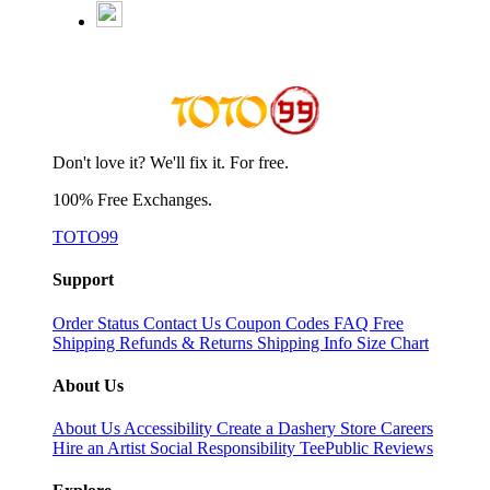
Don't love it? We'll fix it. For free.
100% Free Exchanges.
TOTO99
Support
Order Status
Contact Us
Coupon Codes
FAQ
Free
Shipping
Refunds & Returns
Shipping Info
Size Chart
About Us
About Us
Accessibility
Create a Dashery Store
Careers
Hire an Artist
Social Responsibility
TeePublic Reviews