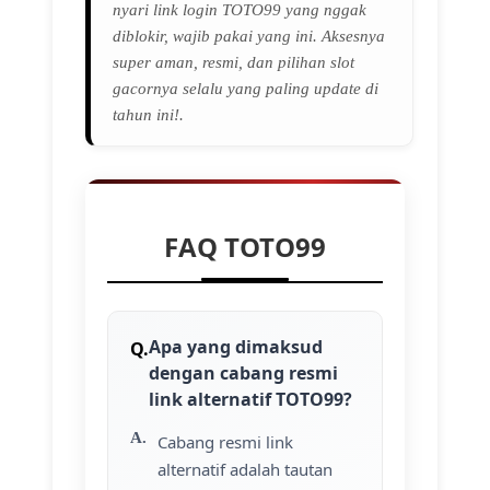
nyari link login TOTO99 yang nggak
diblokir, wajib pakai yang ini. Aksesnya
super aman, resmi, dan pilihan slot
gacornya selalu yang paling update di
tahun ini!.
FAQ TOTO99
Apa yang dimaksud
dengan cabang resmi
link alternatif TOTO99?
Cabang resmi link
alternatif adalah tautan