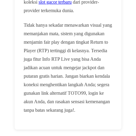
koleksi
slot gacor terbaru
dari provider-
provider terkemuka dunia.
Tidak hanya sekadar menawarkan visual yang
memanjakan mata, sistem yang digunakan
menjamin fair play dengan tingkat Return to
Player (RTP) tertinggi di kelasnya. Tersedia
juga fitur Info RTP Live yang bisa Anda
jadikan acuan untuk mengejar jackpot dan
putaran gratis harian. Jangan biarkan kendala
koneksi menghentikan langkah Anda; segera
gunakan link alternatif TOTO99, login ke
akun Anda, dan rasakan sensasi kemenangan
tanpa batas sekarang juga!.