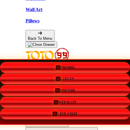
Wall Art
Pillows
Back To Menu
PROMO
Shop Designs
Discover a classic design or new favorite artist
LOGIN
DAFTAR
RTP SLOT
Apparel
LIVE CHAT
Shop for Adults & Kids