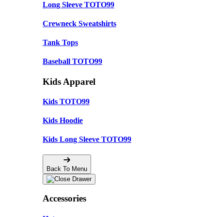
Long Sleeve TOTO99
Crewneck Sweatshirts
Tank Tops
Baseball TOTO99
Kids Apparel
Kids TOTO99
Kids Hoodie
Kids Long Sleeve TOTO99
Back To Menu
Accessories