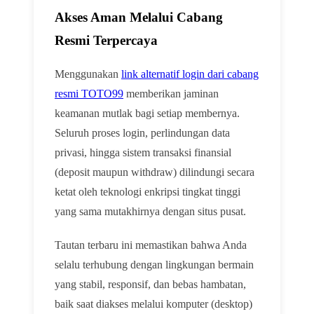
Akses Aman Melalui Cabang
Resmi Terpercaya
Menggunakan
link alternatif login dari cabang
resmi TOTO99
memberikan jaminan
keamanan mutlak bagi setiap membernya.
Seluruh proses login, perlindungan data
privasi, hingga sistem transaksi finansial
(deposit maupun withdraw) dilindungi secara
ketat oleh teknologi enkripsi tingkat tinggi
yang sama mutakhirnya dengan situs pusat.
Tautan terbaru ini memastikan bahwa Anda
selalu terhubung dengan lingkungan bermain
yang stabil, responsif, dan bebas hambatan,
baik saat diakses melalui komputer (desktop)