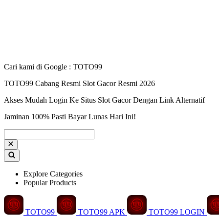
Cari kami di Google : TOTO99
TOTO99 Cabang Resmi Slot Gacor Resmi 2026
Akses Mudah Login Ke Situs Slot Gacor Dengan Link Alternatif
Jaminan 100% Pasti Bayar Lunas Hari Ini!
Explore Categories
Popular Products
TOTO99
TOTO99 APK
TOTO99 LOGIN