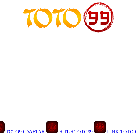
TOTO99 DAFTAR
SITUS TOTO99
LINK TOTO9