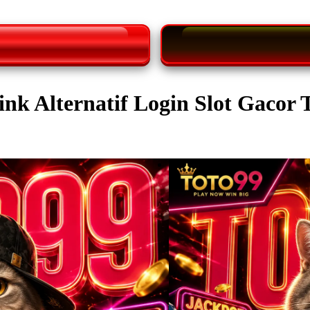
k Alternatif Login Slot Gacor 